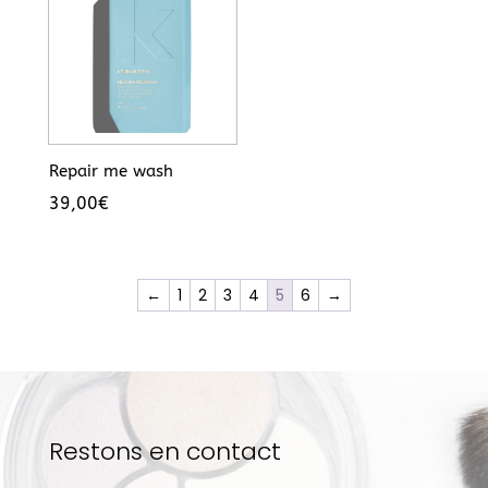
Repair me wash
39,00
€
←
1
2
3
4
5
6
→
Restons en contact