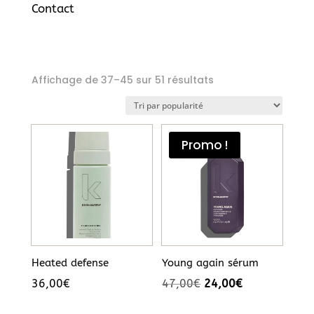
Contact
Trié
Affichage de 37–45 sur 51 résultats
par
popularité
Promo !
Heated defense
Young again sérum
Le
Le
36,00
€
47,00
€
24,00
€
prix
prix