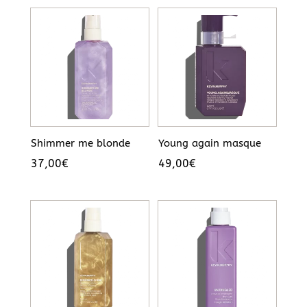
initial
actuel
était :
est :
47,00€.
24,00€.
Shimmer me blonde
Young again masque
37,00
€
49,00
€