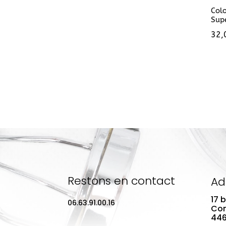
Col
Sup
32,
Restons en contact
Ad
17 
06.63.91.00.16
Com
446