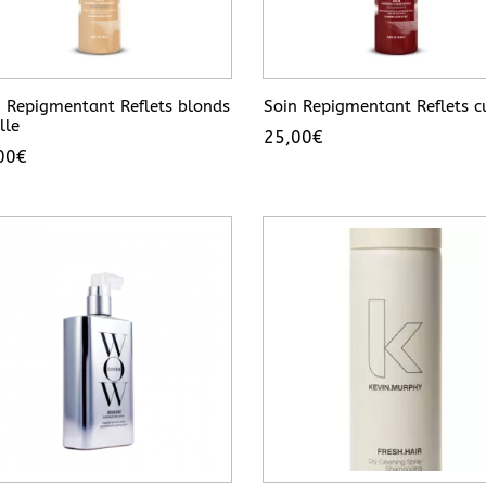
n Repigmentant Reflets blonds
Soin Repigmentant Reflets c
lle
25,00
€
00
€