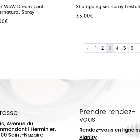
or WoW Dream Coat
Shampoing sec spray fresh.h
ernatural Spray
35,00
€
00
€
←
1
2
3
4
5
6
Prendre rendez-
resse
vous
bis, Avenue du
mandant l'Herminier,
Rendez-vous en ligne s
00 Saint-Nazaire
Planity