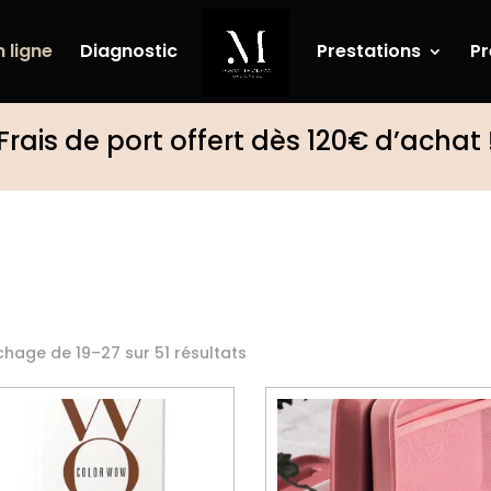
 ligne
Diagnostic
Prestations
Pr
Frais de port offert dès 120€ d’achat 
Trié
chage de 19–27 sur 51 résultats
par
popularité