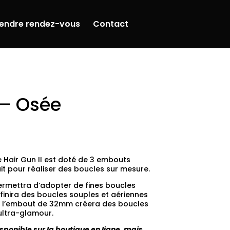
endre rendez-vous
Contact
 – Osée
 Hair Gun II est doté de 3 embouts
fait pour réaliser des boucles sur mesure.
rmettra d’adopter de fines boucles
finira des boucles souples et aériennes
in, l’embout de 32mm créera des boucles
ultra-glamour.
sponible sur la boutique en ligne, mais