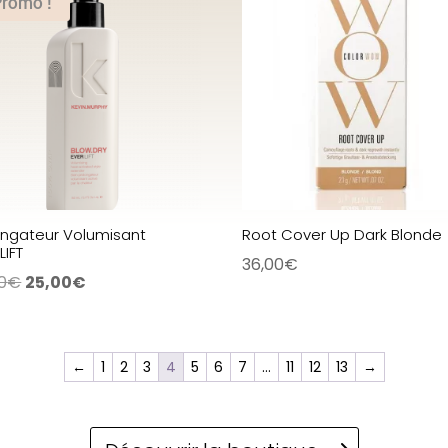
Promo !
ongateur Volumisant
Root Cover Up Dark Blonde
LIFT
36,00
€
Le
Le
0
€
25,00
€
prix
prix
initial
actuel
était :
est :
←
1
2
3
4
5
6
7
…
11
12
13
→
43,00€.
25,00€.