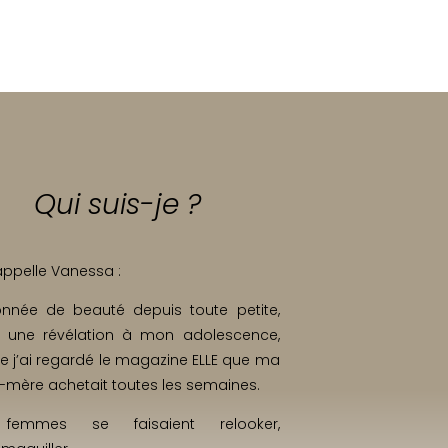
Qui suis-je ?
appelle Vanessa :
onnée de beauté depuis toute petite,
eu une révélation à mon adolescence,
e j’ai regardé le magazine ELLE que ma
-mère achetait toutes les semaines.
femmes se faisaient relooker,